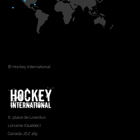
© Hockey International
6, place de Liverdun
Lorraine (Quebec)
Canada J6Z 4t9