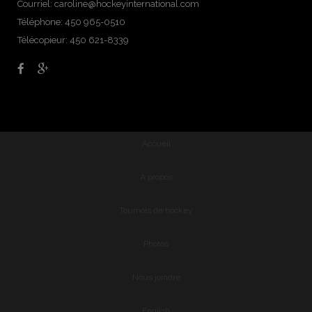
Courriel:
caroline@hockeyinternational.com
Téléphone: 450 965-0510
Télécopieur: 450 621-8339
Accueil
À propos
Tournois de hockey
Photos
Nous joindre
English