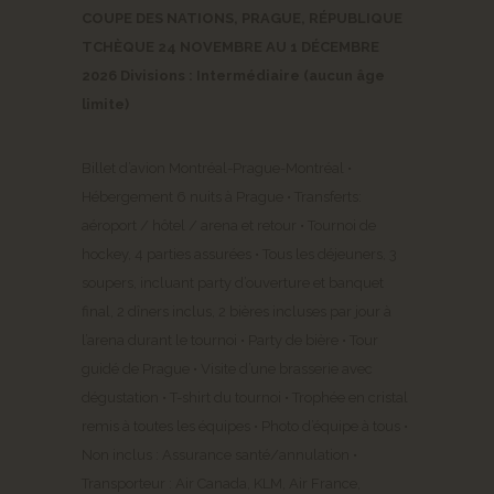
COUPE DES NATIONS, PRAGUE, RÉPUBLIQUE
TCHÈQUE 24 NOVEMBRE AU 1 DÉCEMBRE
2026 Divisions : Intermédiaire (aucun âge
limite)
Billet d’avion Montréal-Prague-Montréal •
Hébergement 6 nuits à Prague • Transferts:
aéroport / hôtel / arena et retour • Tournoi de
hockey, 4 parties assurées • Tous les déjeuners, 3
soupers, incluant party d’ouverture et banquet
final, 2 dîners inclus, 2 bières incluses par jour à
l’arena durant le tournoi • Party de bière • Tour
guidé de Prague • Visite d’une brasserie avec
dégustation • T-shirt du tournoi • Trophée en cristal
remis à toutes les équipes • Photo d’équipe à tous •
Non inclus : Assurance santé/annulation •
Transporteur : Air Canada, KLM, Air France,