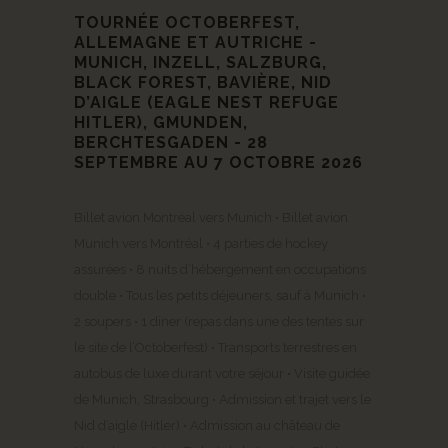
TOURNÉE OCTOBERFEST,
ALLEMAGNE ET AUTRICHE -
MUNICH, INZELL, SALZBURG,
BLACK FOREST, BAVIÈRE, NID
D’AIGLE (EAGLE NEST REFUGE
HITLER), GMUNDEN,
BERCHTESGADEN - 28
SEPTEMBRE AU 7 OCTOBRE 2026
Billet avion Montréal vers Munich • Billet avion
Munich vers Montréal • 4 parties de hockey
assurées • 8 nuits d’hébergement en occupations
double • Tous les petits déjeuners, sauf à Munich •
2 soupers • 1 diner (repas dans une des tentes sur
le site de l’Octoberfest) • Transports terrestres en
autobus de luxe durant votre séjour • Visite guidée
de Munich, Strasbourg • Admission et trajet vers le
Nid d’aigle (Hitler) • Admission au château de