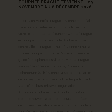
TOURNÉE PRAGUE ET VIENNE - 29
NOVEMBRE AU 8 DÉCEMBRE 2026
Billet avion Montréal-Prague et Vienne-Montréal •
Transports terrestres en autobus de luxe durant
votre séjour • Tous les déjeuners • 4 nuits à Prague
en occupation double à l’hôtel Ambassador au
centre ville de Prague • 3 nuits à Vienne + 1 nuit à
Brno en occupation double • Visites guidées avec
guide francophone des villes suivantes : Prague,
Karlovy Vary, Vienne, Bratislava, Château de
Schönbrunn (Sisi) à Vienne • 4 Soupers • 4 parties
de hockey • T-shirt souvenir à tous les participants •
Visite d’une brasserie avec dégustation •
Admission au château de Schönbrunn • Photo
d’équipe souvenir à tous les joueurs • Représentant
de Hockey International avec vous durant toute la
tournée • Non inclus : Assurance santé/annulation