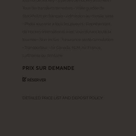
tournoi de hockey • 5 parties de hockey assurées •
Tous les transferts terrestres • Visite guidée de
Stockholm en français • Admission au musée Vasa
• Photo souvenir à tous les joueurs • Représentant
de Hockey International avec vous durant toute la
tournée • Non inclus : Assurance santé/annulation
• Transporteur : Air Canada, KLM, Air France,
Lufthansa ou similaire
PRIX SUR DEMANDE
RÉSERVER
DETAILED PRICE LIST AND DEPOSIT POLICY