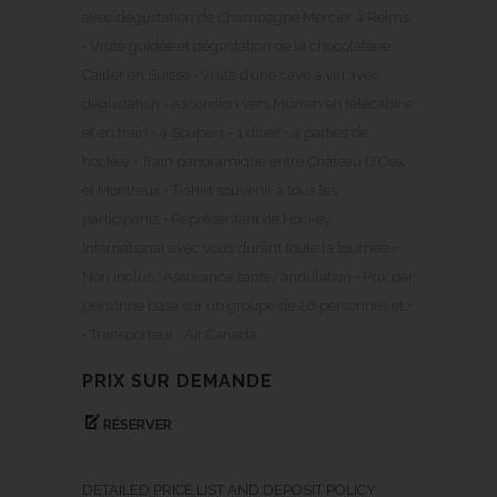
avec dégustation de Champagne Mercier à Reims
• Visite guidée et dégustation de la chocolaterie
Cailler en Suisse • Visite d’une cave à vin avec
dégustation • Ascension vers Mürren en télécabine
et en train • 4 Soupers • 1 dîner • 4 parties de
hockey • Train panoramique entre Château D’Oex
et Montreux • T-shirt souvenir à tous les
participants • Représentant de Hockey
International avec vous durant toute la tournée •
Non inclus : Assurance santé/annulation • Prix par
personne basé sur un groupe de 26 personnes et +
• Transporteur : Air Canada
PRIX SUR DEMANDE
RÉSERVER
DETAILED PRICE LIST AND DEPOSIT POLICY