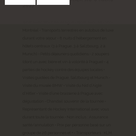
2027
Billet avion Montréal-Prague • Billet avion Munich-
Montréal • Transports terrestres en autobus de luxe
durant votre séjour • 8 nuits d’hébergement en
hôtels centraux (3 à Prague, 3 à Salzbourg, 2 à
Munich) • Petits déjeuners quotidiens • 2 soupers
(dont un avec bière et vin à volonté à Prague) • 4
parties de hockey contre des équipes locales •
Visites guidées de Prague, Salzbourg et Munich •
Visite du musée BMW • Visite du Nid d’Aigle
d’Hitler • Visite d’une brasserie à Prague avec
dégustation • Chandail souvenir de la tournée •
Représentant de Hockey International avec vous
durant toute la tournée • Non inclus : Assurance
santé/annulation • Prix par personne basé sur un
groupe de 26 personnes et + • Transporteurs : KLM,