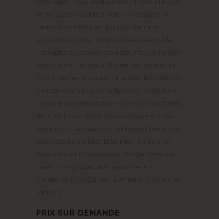
votre séjour • Tous les déjeuners • 4 nuits à Prague
en occupation double à l’hôtel Ambassador au
centre ville de Prague • 4 nuits à Vienne en
occupation double • Visites guidées avec guide
francophone des villes suivantes : Prague, Karlovy
Vary, Vienne, Bratislava, Château de Schönbrunn
(Sisi) à Vienne • 4 soupers • 4 parties de hockey • T-
shirt souvenir à tous les participants • Visite d’une
brasserie avec dégustation • Admission au château
de Schönbrunn • Photo d’équipe souvenir à tous
les joueurs • Représentant de Hockey International
avec vous durant toute la tournée • Non inclus :
Assurance santé/annulation • Prix par personne
basé sur un groupe de 26 personnes et + •
Transporteur : Air Canada, Lufthansa , Austrian ou
similaire
PRIX SUR DEMANDE