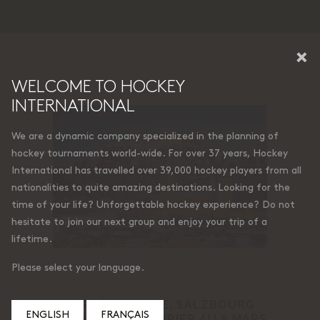
×
WELCOME TO HOCKEY
INTERNATIONAL
We are a dynamic company specialized in the planning of
hockey tournaments world-wide. For over 37 years, Hockey
International has travelled over 39,000 hockey players from all
nationalities to quite amazing destinations. Looking for the
time of your life? Unforgettable hockey experience? Do not
hesitate to join our next group and enjoy your trip of a
lifetime.
Please select your language.
TOURNÉE PRAGUE, SALZBOURG
ENGLISH
FRANÇAIS
ET MUNICH 27 FÉVRIER AU 8 MARS