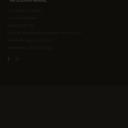
6, place de Liverdun
Lorraine (Quebec)
Canada J6Z 4t9
Courriel:
caroline@hockeyinternational.com
Téléphone: 450 965-0510
Télécopieur: 450 621-8339
Accueil
À propos
Tournois de hockey