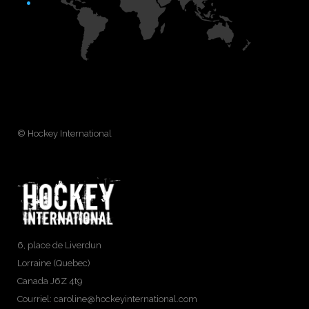
© Hockey International
6, place de Liverdun
Lorraine (Quebec)
Canada J6Z 4t9
Courriel:
caroline@hockeyinternational.com