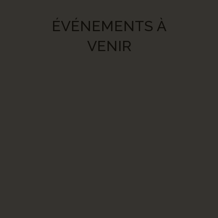
ÉVÉNEMENTS À
VENIR
A TOURNÉE YVON
LAMBERT
Joignez-vous à ce gagnant de 4 coupes
Stanley avec les Canadiens de Montréal
pour une tournée mémorable. Détails >