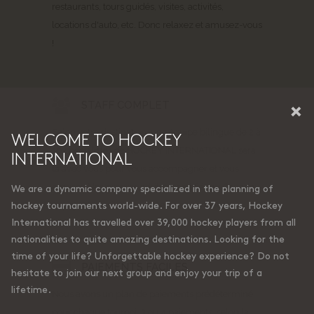
restaurants, tours guidés, visites, activités,
locations d'auto, etc. Donc relaxez et amusez-vous
!
×
STAFF COMPLET
Selon votre destination, une équipe bilingue de 2 à
WELCOME TO HOCKEY
10 spécialistes de HOCKEY INTERNATIONAL sera
INTERNATIONAL
là avec vous pour vous accompagner et vous
amuser. Nos propres arbitres, certifiés au Canada,
We are a dynamic company specialized in the planning of
voyagent aussi avec nous en permanence.
hockey tournaments world-wide. For over 37 years, Hockey
International has travelled over 39,000 hockey players from all
nationalities to quite amazing destinations. Looking for the
time of your life? Unforgettable hockey experience? Do not
PAIEMENTS FACILES
hesitate to join our next group and enjoy your trip of a
lifetime.
Nous avons un plan de paiements prédéterminé
pour chaque tournoi. 3 ou 4 paiements, selon la