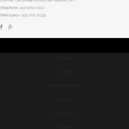
Courriel:
caroline@hockeyinternational.com
Téléphone: 450 965-0510
Télécopieur: 450 621-8339
Accueil
À propos
Tournois de hockey
Photos
Nous joindre
English