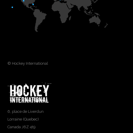
© Hockey International
6, place de Liverdun
Lorraine (Quebec)
Canada J6Z 4t9