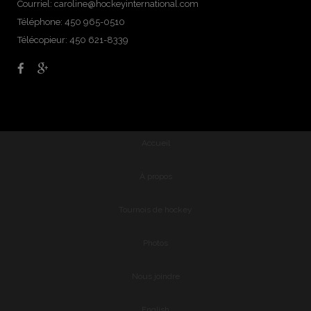
Courriel:
caroline@hockeyinternational.com
Téléphone: 450 965-0510
Télécopieur: 450 621-8339
Accueil
À propos
Tournois de hockey
Photos
Nous joindre
English